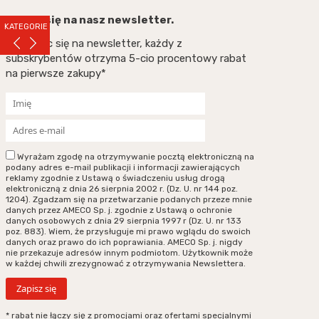
Zapisz się na nasz newsletter.
KATEGORIE
Zapisując się na newsletter, każdy z
subskrybentów otrzyma 5-cio procentowy rabat
na pierwsze zakupy*
Wyrażam zgodę na otrzymywanie pocztą elektroniczną na
podany adres e-mail publikacji i informacji zawierających
reklamy zgodnie z Ustawą o świadczeniu usług drogą
elektroniczną z dnia 26 sierpnia 2002 r. (Dz. U. nr 144 poz.
1204). Zgadzam się na przetwarzanie podanych przeze mnie
danych przez AMECO Sp. j. zgodnie z Ustawą o ochronie
danych osobowych z dnia 29 sierpnia 1997 r (Dz. U. nr 133
poz. 883). Wiem, że przysługuje mi prawo wglądu do swoich
danych oraz prawo do ich poprawiania. AMECO Sp. j. nigdy
nie przekazuje adresów innym podmiotom. Użytkownik może
w każdej chwili zrezygnować z otrzymywania Newslettera.
* rabat nie łączy się z promocjami oraz ofertami specjalnymi