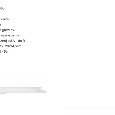
 35cm
- 33cm
m
a głowicy
 oświetlenia
znej od A+ do B
ok. 20x14,5cm
si 45cm