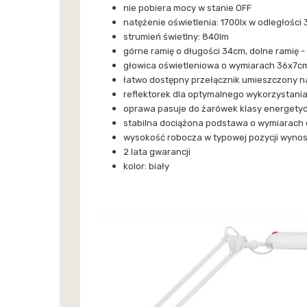
nie pobiera mocy w stanie OFF
natężenie oświetlenia: 1700lx w odległości
strumień świetlny: 840lm
górne ramię o długości 34cm, dolne ramię 
głowica oświetleniowa o wymiarach 36x7c
łatwo dostępny przełącznik umieszczony n
reflektorek dla optymalnego wykorzystania
oprawa pasuje do żarówek klasy energetyc
stabilna dociążona podstawa o wymiarach 
wysokość robocza w typowej pozycji wyno
2 lata gwarancji
kolor: biały