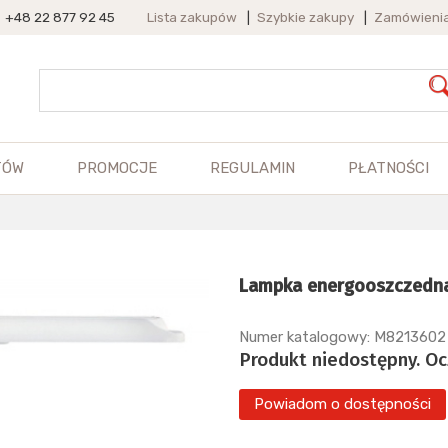
+48 22 877 92 45
Lista zakupów
|
Szybkie zakupy
|
Zamówieni
TÓW
PROMOCJE
REGULAMIN
PŁATNOŚCI
Lampka energooszczedna 
Numer katalogowy: M8213602
Produkt niedostępny. O
Powiadom o dostępności