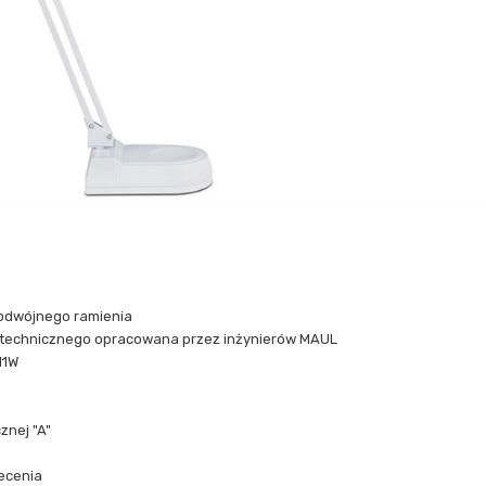
podwójnego ramienia
technicznego opracowana przez inżynierów MAUL
11W
znej "A"
ecenia