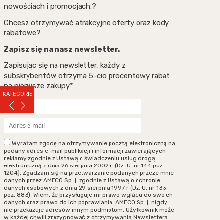
nowościach i promocjach.?
Chcesz otrzymywać atrakcyjne oferty oraz kody
rabatowe?
Zapisz się na nasz newsletter.
Zapisując się na newsletter, każdy z
subskrybentów otrzyma 5-cio procentowy rabat
na pierwsze zakupy*
KATEGORIE
Wyrażam zgodę na otrzymywanie pocztą elektroniczną na
podany adres e-mail publikacji i informacji zawierających
reklamy zgodnie z Ustawą o świadczeniu usług drogą
elektroniczną z dnia 26 sierpnia 2002 r. (Dz. U. nr 144 poz.
1204). Zgadzam się na przetwarzanie podanych przeze mnie
danych przez AMECO Sp. j. zgodnie z Ustawą o ochronie
danych osobowych z dnia 29 sierpnia 1997 r (Dz. U. nr 133
poz. 883). Wiem, że przysługuje mi prawo wglądu do swoich
danych oraz prawo do ich poprawiania. AMECO Sp. j. nigdy
nie przekazuje adresów innym podmiotom. Użytkownik może
w każdej chwili zrezygnować z otrzymywania Newslettera.