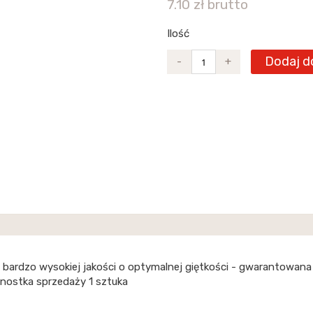
7.10 zł brutto
Ilość
Dodaj d
-
+
nu bardzo wysokiej jakości o optymalnej giętkości - gwarantowana
ednostka sprzedaży 1 sztuka