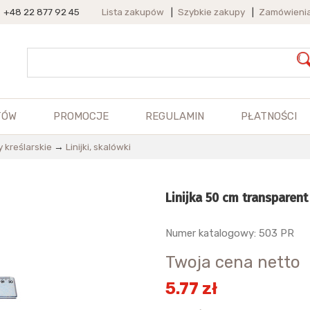
+48 22 877 92 45
Lista zakupów
|
Szybkie zakupy
|
Zamówieni
TÓW
PROMOCJE
REGULAMIN
PŁATNOŚCI
y kreślarskie
→
Linijki, skalówki
Linijka 50 cm transparent
Numer katalogowy: 503 PR
Twoja cena netto
5.77 zł