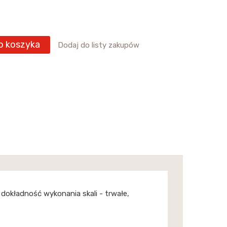
o koszyka
Dodaj do listy zakupów
 dokładność wykonania skali - trwałe,