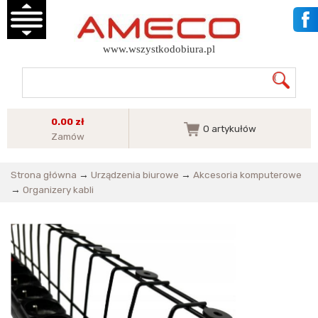
www.wszystkodobiura.pl
0.00 zł
0
artykułów
Zamów
Strona główna
→
Urządzenia biurowe
→
Akcesoria komputerowe
→
Organizery kabli