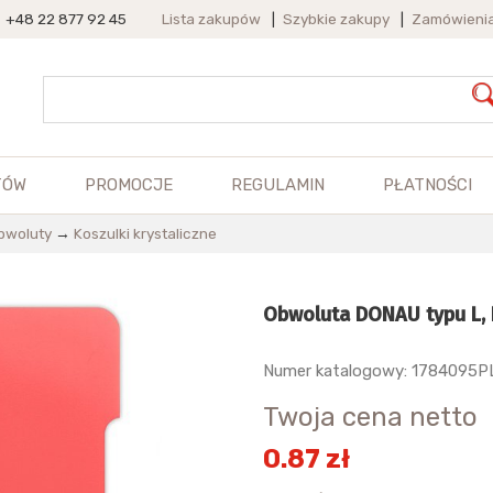
+48 22 877 92 45
Lista zakupów
|
Szybkie zakupy
|
Zamówieni
TÓW
PROMOCJE
REGULAMIN
PŁATNOŚCI
obwoluty
→
Koszulki krystaliczne
Obwoluta DONAU typu L, P
Numer katalogowy: 1784095P
Twoja cena netto
0.87 zł