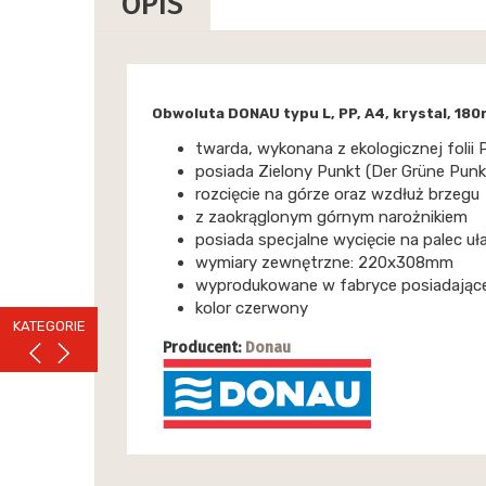
OPIS
Obwoluta DONAU typu L, PP, A4, krystal, 180
twarda, wykonana z ekologicznej folii
posiada Zielony Punkt (Der Grüne Punk
rozcięcie na górze oraz wzdłuż brzegu
z zaokrąglonym górnym narożnikiem
posiada specjalne wycięcie na palec 
wymiary zewnętrzne: 220x308mm
wyprodukowane w fabryce posiadającej 
kolor czerwony
KATEGORIE
Producent:
Donau