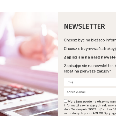
NEWSLETTER
Chcesz być na bieżąco info
Chcesz otrzymywać atrakcyj
Zapisz się na nasz newsle
Zapisując się na newsletter
rabat na pierwsze zakupy*
Wyrażam zgodę na otrzymywanie p
informacji zawierających reklamy 
dnia 26 sierpnia 2002 r. (Dz. U. n
mnie danych przez AMECO Sp. j. zg