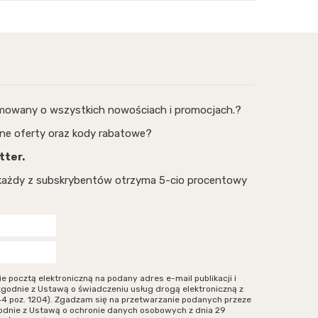
rmowany o wszystkich nowościach i promocjach.?
ne oferty oraz kody rabatowe?
tter.
, każdy z subskrybentów otrzyma 5-cio procentowy
ocztą elektroniczną na podany adres e-mail publikacji i
zgodnie z Ustawą o świadczeniu usług drogą elektroniczną z
r 144 poz. 1204). Zgadzam się na przetwarzanie podanych przeze
odnie z Ustawą o ochronie danych osobowych z dnia 29