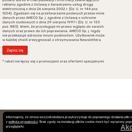
reklamy zgodnie z Ustawą o świadczeniu usług drogą
elektroniczną z dnia 26 sierpnia 2002 r. (Dz. U. nr 144 poz.
1204). Zgadzam się na przetwarzanie podanych przeze mnie
danych przez AMECO Sp. j. zgodnie z Ustawą o ochronie
danych osobowych z dnia 29 sierpnia 1997 r (Dz. U. nr 133
poz. 883). Wiem, że przysługuje mi prawo wglądu do swoich
danych oraz prawo do ich poprawiania. AMECO Sp. j. nigdy
nie przekazuje adresów innym podmiotom. Użytkownik może
w każdej chwili zrezygnować z otrzymywania Newslettera.
* rabat nie łączy się z promocjami oraz ofertami specjalnymi
Podane ceny są cenami w PLN. Wszystkie zamówienie podlegają Ogólnym
Informujemy, że strona wszystkodobiura.pl wykorzystuje do poprawnego działania pliki 
z
polityką prywatności
. Brak zgody na instalację plików cookie może być wyrażony pop
Warunkom Sprzedaży.
Akc
przeglądarki.
Designed by
clivio.pl