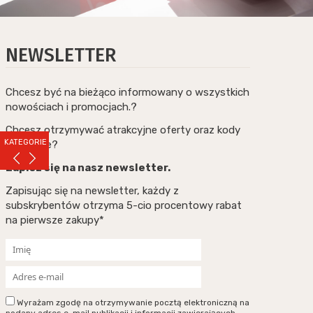
NEWSLETTER
Chcesz być na bieżąco informowany o wszystkich
nowościach i promocjach.?
Chcesz otrzymywać atrakcyjne oferty oraz kody
KATEGORIE
rabatowe?
Zapisz się na nasz newsletter.
Zapisując się na newsletter, każdy z
subskrybentów otrzyma 5-cio procentowy rabat
na pierwsze zakupy*
Wyrażam zgodę na otrzymywanie pocztą elektroniczną na
podany adres e-mail publikacji i informacji zawierających