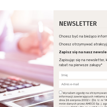
NEWSLETTER
Chcesz być na bieżąco info
Chcesz otrzymywać atrakcyj
Zapisz się na nasz newsle
Zapisując się na newsletter
rabat na pierwsze zakupy*
Wyrażam zgodę na otrzymywanie p
informacji zawierających reklamy 
dnia 26 sierpnia 2002 r. (Dz. U. n
mnie danych przez AMECO Sp. j. zg