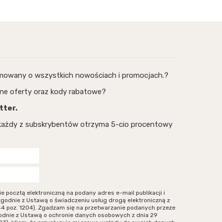
rmowany o wszystkich nowościach i promocjach.?
ne oferty oraz kody rabatowe?
tter.
, każdy z subskrybentów otrzyma 5-cio procentowy
ocztą elektroniczną na podany adres e-mail publikacji i
zgodnie z Ustawą o świadczeniu usług drogą elektroniczną z
r 144 poz. 1204). Zgadzam się na przetwarzanie podanych przeze
odnie z Ustawą o ochronie danych osobowych z dnia 29