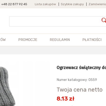
+48 22 877 92 45
Lista zakupów
|
Szybkie zakupy
|
Zamówieni
TÓW
PROMOCJE
REGULAMIN
PŁATNOŚCI
Ogrzewacz świąteczny do
Numer katalogowy: 0559
Twoja cena netto
8.13 zł