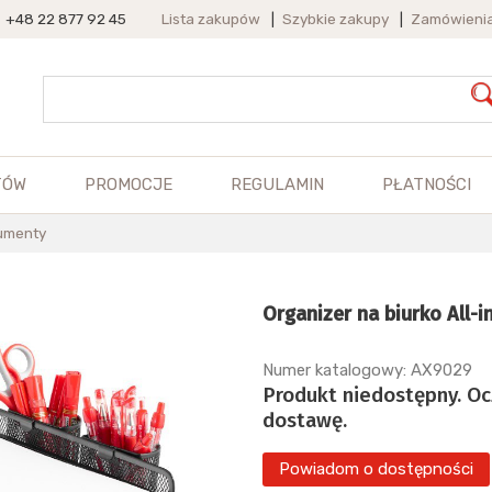
+48 22 877 92 45
Lista zakupów
|
Szybkie zakupy
|
Zamówieni
TÓW
PROMOCJE
REGULAMIN
PŁATNOŚCI
kumenty
Organizer na biurko All-
Numer katalogowy: AX9029
Produkt niedostępny. O
dostawę.
Powiadom o dostępności