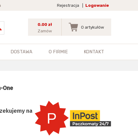
a
Rejestracja
|
Logowanie
0.00 zł
0
artykułów
Zamów
DOSTAWA
O FIRMIE
KONTAKT
in-One
czekujemy na