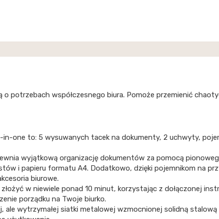
ą o potrzebach współczesnego biura. Pomoże przemienić chaotyc
All-in-one to: 5 wysuwanych tacek na dokumenty, 2 uchwyty, poje
apewnia wyjątkową organizację dokumentów za pomocą pionowego 
stów i papieru formatu A4. Dodatkowo, dzięki pojemnikom na prz
akcesoria biurowe.
złożyć w niewiele ponad 10 minut, korzystając z dołączonej instru
nie porządku na Twoje biurko.
ej, ale wytrzymałej siatki metalowej wzmocnionej solidną stalową