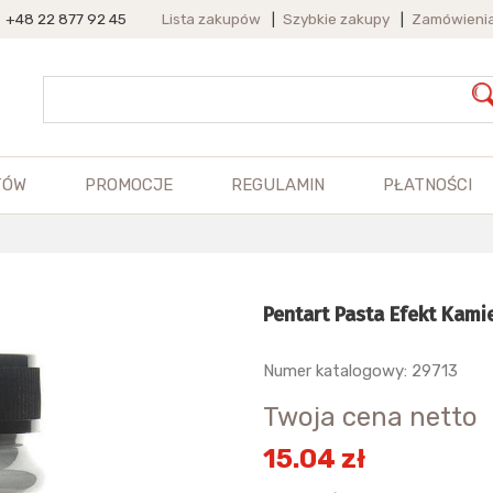
+48 22 877 92 45
Lista zakupów
|
Szybkie zakupy
|
Zamówieni
TÓW
PROMOCJE
REGULAMIN
PŁATNOŚCI
Pentart Pasta Efekt Kam
Numer katalogowy: 29713
Twoja cena netto
15.04 zł