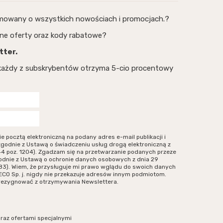
rmowany o wszystkich nowościach i promocjach.?
ne oferty oraz kody rabatowe?
tter.
, każdy z subskrybentów otrzyma 5-cio procentowy
ocztą elektroniczną na podany adres e-mail publikacji i
zgodnie z Ustawą o świadczeniu usług drogą elektroniczną z
r 144 poz. 1204). Zgadzam się na przetwarzanie podanych przeze
odnie z Ustawą o ochronie danych osobowych z dnia 29
. 883). Wiem, że przysługuje mi prawo wglądu do swoich danych
ECO Sp. j. nigdy nie przekazuje adresów innym podmiotom.
zrezygnować z otrzymywania Newslettera.
oraz ofertami specjalnymi