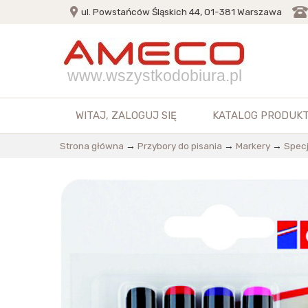
ul. Powstańców Śląskich 44, 01-381 Warszawa
www.wszystkodobiura.pl
WITAJ,
ZALOGUJ SIĘ
KATALOG PRODUK
Strona główna
→
Przybory do pisania
→
Markery
→
Specj