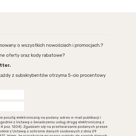
rmowany o wszystkich nowościach i promocjach.?
ne oferty oraz kody rabatowe?
tter.
, każdy z subskrybentów otrzyma 5-cio procentowy
ocztą elektroniczną na podany adres e-mail publikacji i
zgodnie z Ustawą o świadczeniu usług drogą elektroniczną z
r 144 poz. 1204). Zgadzam się na przetwarzanie podanych przeze
odnie z Ustawą o ochronie danych osobowych z dnia 29
. 883). Wiem, że przysługuje mi prawo wglądu do swoich danych