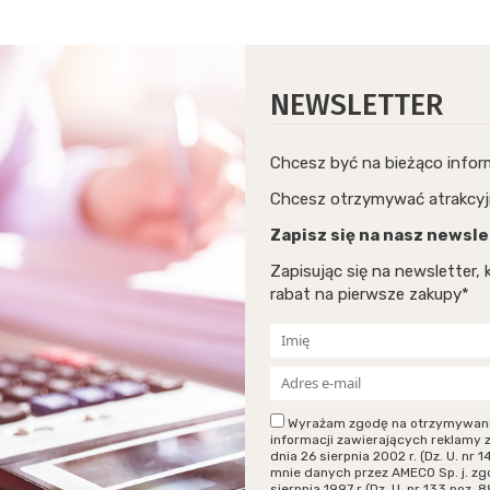
NEWSLETTER
Chcesz być na bieżąco info
Chcesz otrzymywać atrakcyj
Zapisz się na nasz newsle
Zapisując się na newsletter
rabat na pierwsze zakupy*
Wyrażam zgodę na otrzymywanie p
informacji zawierających reklamy 
dnia 26 sierpnia 2002 r. (Dz. U. n
mnie danych przez AMECO Sp. j. zg
sierpnia 1997 r (Dz. U. nr 133 poz