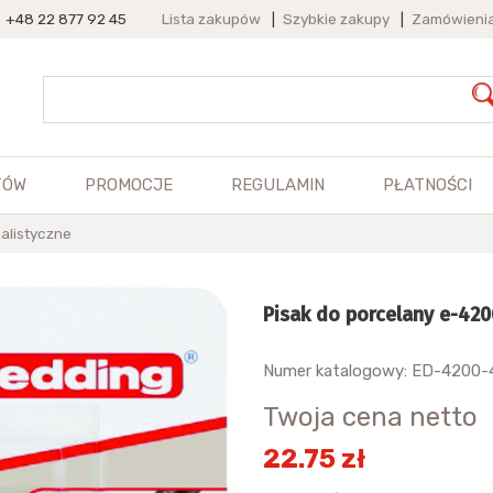
+48 22 877 92 45
Lista zakupów
|
Szybkie zakupy
|
Zamówieni
TÓW
PROMOCJE
REGULAMIN
PŁATNOŚCI
alistyczne
Pisak do porcelany e-420
Numer katalogowy: ED-4200-
Twoja cena netto
22.75 zł