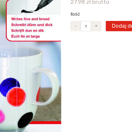
27.98 zł brutto
Ilość
Dodaj d
-
+