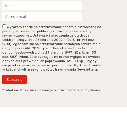
Wyrażam zgodę na otrzymywanie pocztą elektroniczną na
podany adres e-mail publikacji i informacji zawierających
reklamy zgodnie z Ustawą o świadczeniu usług drogą
elektroniczną z dnia 26 sierpnia 2002 r. (Dz. U. nr 144 poz.
1204). Zgadzam się na przetwarzanie podanych przeze mnie
danych przez AMECO Sp. j. zgodnie z Ustawą o ochronie
danych osobowych z dnia 29 sierpnia 1997 r (Dz. U. nr 133
poz. 883). Wiem, że przysługuje mi prawo wglądu do swoich
danych oraz prawo do ich poprawiania. AMECO Sp. j. nigdy
nie przekazuje adresów innym podmiotom. Użytkownik może
w każdej chwili zrezygnować z otrzymywania Newslettera.
* rabat nie łączy się z promocjami oraz ofertami specjalnymi