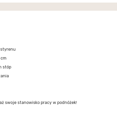
istyrenu
2 cm
m stóp
zania
ż swoje stanowisko pracy w podnóżek
!