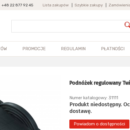
+48 22 877 92 45
Lista zakupów
|
Szybkie zakupy
|
Zamówieni
TÓW
PROMOCJE
REGULAMIN
PŁATNOŚCI
Podnóżek regulowany Twi
Numer katalogowy: 31111
Produkt niedostępny. O
dostawę.
Powiadom o dostępności