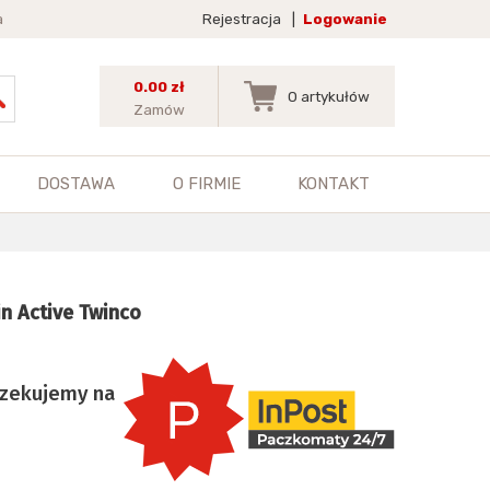
a
Rejestracja
|
Logowanie
0.00 zł
0
artykułów
Zamów
DOSTAWA
O FIRMIE
KONTAKT
n Active Twinco
czekujemy na