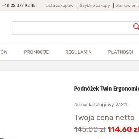
+48 22 877 92 45
Lista zakupów
|
Szybkie zakupy
|
Zamówieni
TÓW
PROMOCJE
REGULAMIN
PŁATNOŚCI
Podnóżek Twin Ergonomi
Numer katalogowy: 31211
Twoja cena netto
145.00 zł
114.60 z