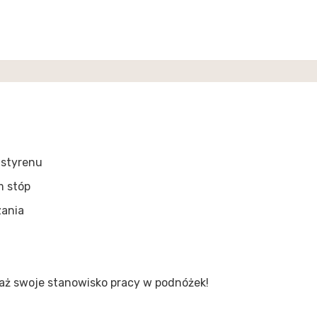
istyrenu
m stóp
zania
ż swoje stanowisko pracy w podnóżek!