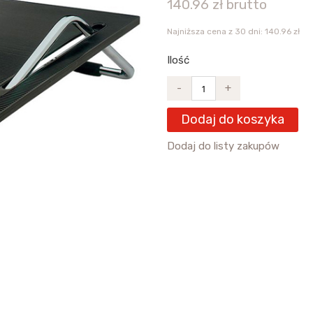
140.96 zł brutto
Najniższa cena z 30 dni: 140.96 zł
Ilość
-
+
Dodaj do koszyka
Dodaj do listy zakupów