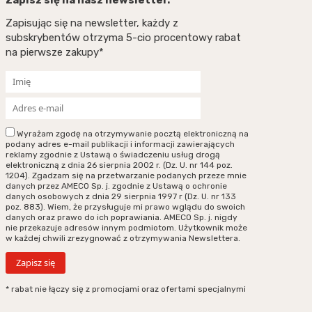
Zapisując się na newsletter, każdy z
subskrybentów otrzyma 5-cio procentowy rabat
na pierwsze zakupy*
Wyrażam zgodę na otrzymywanie pocztą elektroniczną na
podany adres e-mail publikacji i informacji zawierających
reklamy zgodnie z Ustawą o świadczeniu usług drogą
elektroniczną z dnia 26 sierpnia 2002 r. (Dz. U. nr 144 poz.
1204). Zgadzam się na przetwarzanie podanych przeze mnie
danych przez AMECO Sp. j. zgodnie z Ustawą o ochronie
danych osobowych z dnia 29 sierpnia 1997 r (Dz. U. nr 133
poz. 883). Wiem, że przysługuje mi prawo wglądu do swoich
danych oraz prawo do ich poprawiania. AMECO Sp. j. nigdy
nie przekazuje adresów innym podmiotom. Użytkownik może
w każdej chwili zrezygnować z otrzymywania Newslettera.
* rabat nie łączy się z promocjami oraz ofertami specjalnymi