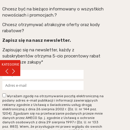
Chcesz być na bieżąco informowany o wszystkich
nowościach i promocjach.?
Chcesz otrzymywać atrakcyjne oferty oraz kody
rabatowe?
Zapisz się na nasz newsletter.
Zapisując się na newsletter, każdy z
subskrybentów otrzyma 5-cio procentowy rabat
na pierwsze zakupy*
KATEGORIE
Wyrażam zgodę na otrzymywanie pocztą elektroniczną na
podany adres e-mail publikacji i informacji zawierających
reklamy zgodnie z Ustawą o świadczeniu usług drogą
elektroniczną z dnia 26 sierpnia 2002 r. (Dz. U. nr 144 poz.
1204). Zgadzam się na przetwarzanie podanych przeze mnie
danych przez AMECO Sp. j. zgodnie z Ustawą o ochronie
danych osobowych z dnia 29 sierpnia 1997 r (Dz. U. nr 133
poz. 883). Wiem, że przysługuje mi prawo wglądu do swoich