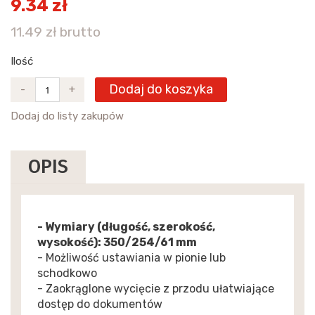
9.34 zł
11.49 zł brutto
Ilość
Dodaj do koszyka
-
+
Dodaj do listy zakupów
OPIS
- Wymiary (długość, szerokość,
wysokość): 350/254/61 mm
- Możliwość ustawiania w pionie lub
schodkowo
- Zaokrąglone wycięcie z przodu ułatwiające
dostęp do dokumentów