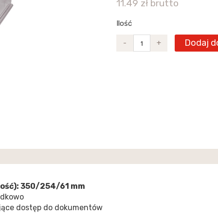
11.49 zł brutto
Ilość
Dodaj d
-
+
kość): 350/254/61 mm
hodkowo
ające dostęp do dokumentów