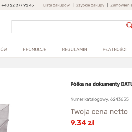
+48 22 877 92 45
Lista zakupów
|
Szybkie zakupy
|
Zamówieni
TÓW
PROMOCJE
REGULAMIN
PŁATNOŚCI
Półka na dokumenty DAT
Numer katalogowy: 6243655
Twoja cena netto
9.34 zł