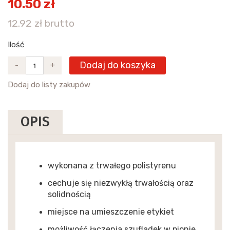
10.50 zł
12.92 zł brutto
Ilość
Dodaj do koszyka
-
+
Dodaj do listy zakupów
OPIS
wykonana z trwałego polistyrenu
cechuje się niezwykłą trwałością oraz
solidnością
miejsce na umieszczenie etykiet
możliwość łączenia szufladek w pionie