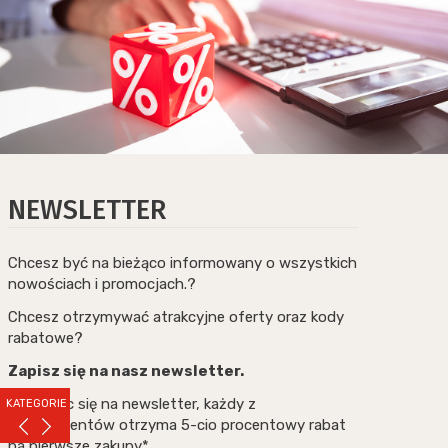
NEWSLETTER
Chcesz być na bieżąco informowany o wszystkich
nowościach i promocjach.?
Chcesz otrzymywać atrakcyjne oferty oraz kody
rabatowe?
Zapisz się na nasz newsletter.
Zapisując się na newsletter, każdy z
KATEGORIE
subskrybentów otrzyma 5-cio procentowy rabat
na pierwsze zakupy*