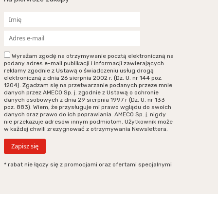
Wyrażam zgodę na otrzymywanie pocztą elektroniczną na
podany adres e-mail publikacji i informacji zawierających
reklamy zgodnie z Ustawą o świadczeniu usług drogą
elektroniczną z dnia 26 sierpnia 2002 r. (Dz. U. nr 144 poz.
1204). Zgadzam się na przetwarzanie podanych przeze mnie
danych przez AMECO Sp. j. zgodnie z Ustawą o ochronie
danych osobowych z dnia 29 sierpnia 1997 r (Dz. U. nr 133
poz. 883). Wiem, że przysługuje mi prawo wglądu do swoich
danych oraz prawo do ich poprawiania. AMECO Sp. j. nigdy
nie przekazuje adresów innym podmiotom. Użytkownik może
w każdej chwili zrezygnować z otrzymywania Newslettera.
* rabat nie łączy się z promocjami oraz ofertami specjalnymi