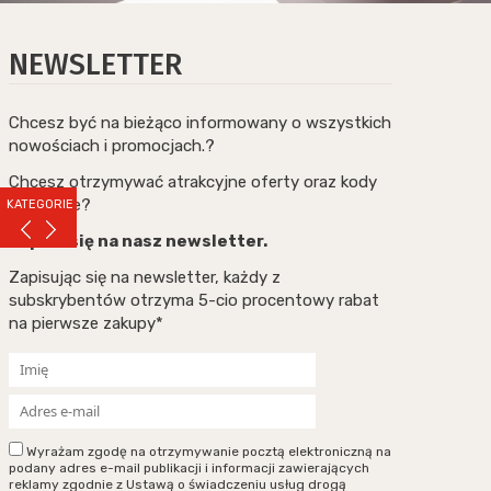
NEWSLETTER
Chcesz być na bieżąco informowany o wszystkich
nowościach i promocjach.?
Chcesz otrzymywać atrakcyjne oferty oraz kody
rabatowe?
KATEGORIE
Zapisz się na nasz newsletter.
Zapisując się na newsletter, każdy z
subskrybentów otrzyma 5-cio procentowy rabat
na pierwsze zakupy*
Wyrażam zgodę na otrzymywanie pocztą elektroniczną na
podany adres e-mail publikacji i informacji zawierających
reklamy zgodnie z Ustawą o świadczeniu usług drogą