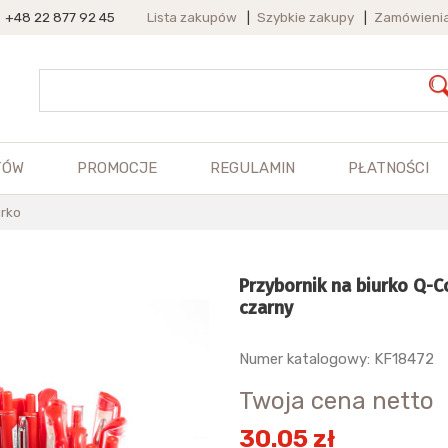
+48 22 877 92 45
Lista zakupów
|
Szybkie zakupy
|
Zamówieni
TÓW
PROMOCJE
REGULAMIN
PŁATNOŚCI
urko
Przybornik na biurko Q-Co
czarny
Numer katalogowy: KF18472
Twoja cena netto
30.05 zł