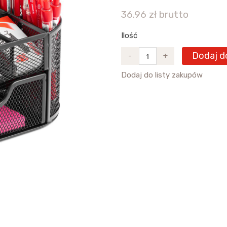
36.96 zł brutto
Ilość
Dodaj d
-
+
Dodaj do listy zakupów