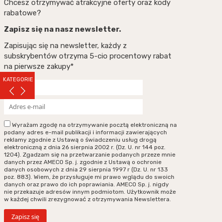
Chcesz otrzymywać atrakcyjne oferty oraz kody
rabatowe?
Zapisz się na nasz newsletter.
Zapisując się na newsletter, każdy z
subskrybentów otrzyma 5-cio procentowy rabat
na pierwsze zakupy*
KATEGORIE
Wyrażam zgodę na otrzymywanie pocztą elektroniczną na
podany adres e-mail publikacji i informacji zawierających
reklamy zgodnie z Ustawą o świadczeniu usług drogą
elektroniczną z dnia 26 sierpnia 2002 r. (Dz. U. nr 144 poz.
1204). Zgadzam się na przetwarzanie podanych przeze mnie
danych przez AMECO Sp. j. zgodnie z Ustawą o ochronie
danych osobowych z dnia 29 sierpnia 1997 r (Dz. U. nr 133
poz. 883). Wiem, że przysługuje mi prawo wglądu do swoich
danych oraz prawo do ich poprawiania. AMECO Sp. j. nigdy
nie przekazuje adresów innym podmiotom. Użytkownik może
w każdej chwili zrezygnować z otrzymywania Newslettera.