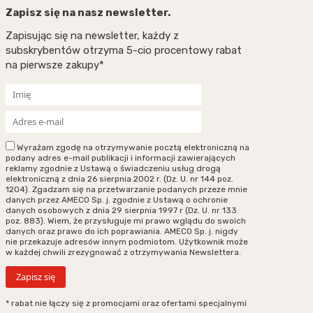
Zapisz się na nasz newsletter.
Zapisując się na newsletter, każdy z
subskrybentów otrzyma 5-cio procentowy rabat
na pierwsze zakupy*
Wyrażam zgodę na otrzymywanie pocztą elektroniczną na
podany adres e-mail publikacji i informacji zawierających
reklamy zgodnie z Ustawą o świadczeniu usług drogą
elektroniczną z dnia 26 sierpnia 2002 r. (Dz. U. nr 144 poz.
1204). Zgadzam się na przetwarzanie podanych przeze mnie
danych przez AMECO Sp. j. zgodnie z Ustawą o ochronie
danych osobowych z dnia 29 sierpnia 1997 r (Dz. U. nr 133
poz. 883). Wiem, że przysługuje mi prawo wglądu do swoich
danych oraz prawo do ich poprawiania. AMECO Sp. j. nigdy
nie przekazuje adresów innym podmiotom. Użytkownik może
w każdej chwili zrezygnować z otrzymywania Newslettera.
* rabat nie łączy się z promocjami oraz ofertami specjalnymi