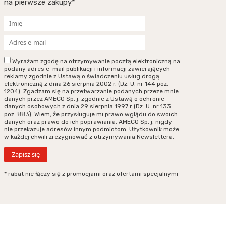
na pierwsze zakupy*
Wyrażam zgodę na otrzymywanie pocztą elektroniczną na
podany adres e-mail publikacji i informacji zawierających
reklamy zgodnie z Ustawą o świadczeniu usług drogą
elektroniczną z dnia 26 sierpnia 2002 r. (Dz. U. nr 144 poz.
1204). Zgadzam się na przetwarzanie podanych przeze mnie
danych przez AMECO Sp. j. zgodnie z Ustawą o ochronie
danych osobowych z dnia 29 sierpnia 1997 r (Dz. U. nr 133
poz. 883). Wiem, że przysługuje mi prawo wglądu do swoich
danych oraz prawo do ich poprawiania. AMECO Sp. j. nigdy
nie przekazuje adresów innym podmiotom. Użytkownik może
w każdej chwili zrezygnować z otrzymywania Newslettera.
* rabat nie łączy się z promocjami oraz ofertami specjalnymi