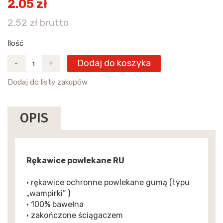
2.05 zł
2.52 zł brutto
Ilość
Dodaj do koszyka
-
+
Dodaj do listy zakupów
OPIS
Rękawice powlekane RU
• rękawice ochronne powlekane gumą (typu
„wampirki” )
• 100% bawełna
• zakończone ściągaczem