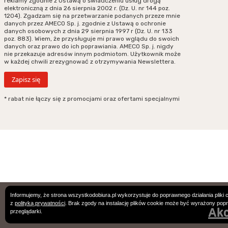
reklamy zgodnie z Ustawą o świadczeniu usług drogą
elektroniczną z dnia 26 sierpnia 2002 r. (Dz. U. nr 144 poz.
1204). Zgadzam się na przetwarzanie podanych przeze mnie
danych przez AMECO Sp. j. zgodnie z Ustawą o ochronie
danych osobowych z dnia 29 sierpnia 1997 r (Dz. U. nr 133
poz. 883). Wiem, że przysługuje mi prawo wglądu do swoich
danych oraz prawo do ich poprawiania. AMECO Sp. j. nigdy
nie przekazuje adresów innym podmiotom. Użytkownik może
w każdej chwili zrezygnować z otrzymywania Newslettera.
* rabat nie łączy się z promocjami oraz ofertami specjalnymi
Podane ceny są cenami w PLN. Wszystkie zamówienie podlegają Ogólnym
Informujemy, że strona wszystkodobiura.pl wykorzystuje do poprawnego działania pliki 
z
polityką prywatności
. Brak zgody na instalację plików cookie może być wyrażony pop
Warunkom Sprzedaży.
Akc
przeglądarki.
Designed by
clivio.pl