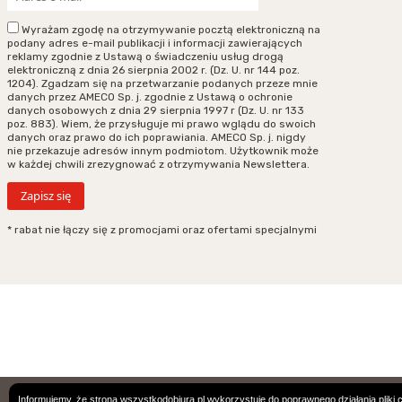
Wyrażam zgodę na otrzymywanie pocztą elektroniczną na
podany adres e-mail publikacji i informacji zawierających
reklamy zgodnie z Ustawą o świadczeniu usług drogą
elektroniczną z dnia 26 sierpnia 2002 r. (Dz. U. nr 144 poz.
1204). Zgadzam się na przetwarzanie podanych przeze mnie
danych przez AMECO Sp. j. zgodnie z Ustawą o ochronie
danych osobowych z dnia 29 sierpnia 1997 r (Dz. U. nr 133
poz. 883). Wiem, że przysługuje mi prawo wglądu do swoich
danych oraz prawo do ich poprawiania. AMECO Sp. j. nigdy
nie przekazuje adresów innym podmiotom. Użytkownik może
w każdej chwili zrezygnować z otrzymywania Newslettera.
* rabat nie łączy się z promocjami oraz ofertami specjalnymi
Podane ceny są cenami w PLN. Wszystkie zamówienie podlegają Ogólnym
Informujemy, że strona wszystkodobiura.pl wykorzystuje do poprawnego działania pliki 