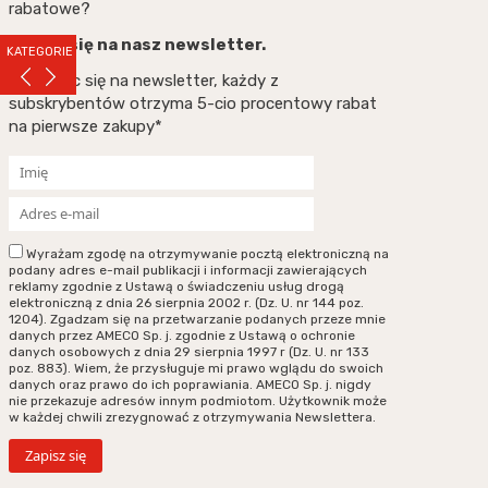
rabatowe?
Zapisz się na nasz newsletter.
KATEGORIE
Zapisując się na newsletter, każdy z
subskrybentów otrzyma 5-cio procentowy rabat
na pierwsze zakupy*
Wyrażam zgodę na otrzymywanie pocztą elektroniczną na
podany adres e-mail publikacji i informacji zawierających
reklamy zgodnie z Ustawą o świadczeniu usług drogą
elektroniczną z dnia 26 sierpnia 2002 r. (Dz. U. nr 144 poz.
1204). Zgadzam się na przetwarzanie podanych przeze mnie
danych przez AMECO Sp. j. zgodnie z Ustawą o ochronie
danych osobowych z dnia 29 sierpnia 1997 r (Dz. U. nr 133
poz. 883). Wiem, że przysługuje mi prawo wglądu do swoich
danych oraz prawo do ich poprawiania. AMECO Sp. j. nigdy
nie przekazuje adresów innym podmiotom. Użytkownik może
w każdej chwili zrezygnować z otrzymywania Newslettera.