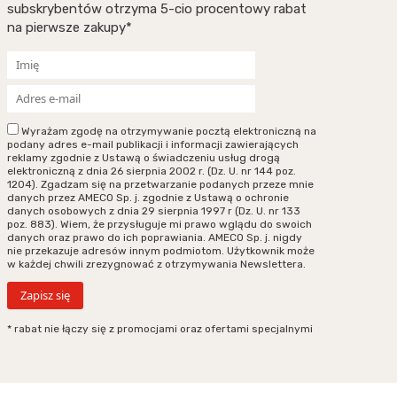
subskrybentów otrzyma 5-cio procentowy rabat
na pierwsze zakupy*
Wyrażam zgodę na otrzymywanie pocztą elektroniczną na
podany adres e-mail publikacji i informacji zawierających
reklamy zgodnie z Ustawą o świadczeniu usług drogą
elektroniczną z dnia 26 sierpnia 2002 r. (Dz. U. nr 144 poz.
1204). Zgadzam się na przetwarzanie podanych przeze mnie
danych przez AMECO Sp. j. zgodnie z Ustawą o ochronie
danych osobowych z dnia 29 sierpnia 1997 r (Dz. U. nr 133
poz. 883). Wiem, że przysługuje mi prawo wglądu do swoich
danych oraz prawo do ich poprawiania. AMECO Sp. j. nigdy
nie przekazuje adresów innym podmiotom. Użytkownik może
w każdej chwili zrezygnować z otrzymywania Newslettera.
* rabat nie łączy się z promocjami oraz ofertami specjalnymi