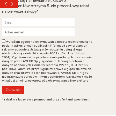
Zapisując się na newsletter, każdy z
subskrybentów otrzyma 5-cio procentowy rabat
na pierwsze zakupy*
Wyrażam zgodę na otrzymywanie pocztą elektroniczną na
podany adres e-mail publikacji i informacji zawierających
reklamy zgodnie z Ustawą o świadczeniu usług drogą
elektroniczną z dnia 26 sierpnia 2002 r. (Dz. U. nr 144 poz.
1204). Zgadzam się na przetwarzanie podanych przeze mnie
danych przez AMECO Sp. j. zgodnie z Ustawą o ochronie
danych osobowych z dnia 29 sierpnia 1997 r (Dz. U. nr 133
poz. 883). Wiem, że przysługuje mi prawo wglądu do swoich
danych oraz prawo do ich poprawiania. AMECO Sp. j. nigdy
nie przekazuje adresów innym podmiotom. Użytkownik może
w każdej chwili zrezygnować z otrzymywania Newslettera.
* rabat nie łączy się z promocjami oraz ofertami specjalnymi