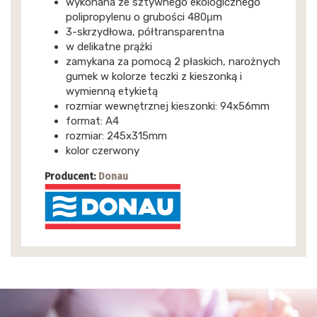
wykonana ze sztywnego ekologicznego
polipropylenu o grubości 480μm
3-skrzydłowa, półtransparentna
w delikatne prążki
zamykana za pomocą 2 płaskich, narożnych
gumek w kolorze teczki z kieszonką i
wymienną etykietą
rozmiar wewnętrznej kieszonki: 94x56mm
format: A4
rozmiar: 245x315mm
kolor czerwony
Producent:
Donau