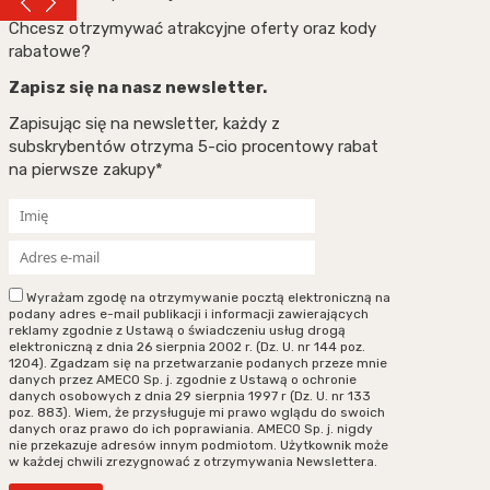
Chcesz otrzymywać atrakcyjne oferty oraz kody
rabatowe?
Zapisz się na nasz newsletter.
Zapisując się na newsletter, każdy z
subskrybentów otrzyma 5-cio procentowy rabat
na pierwsze zakupy*
Wyrażam zgodę na otrzymywanie pocztą elektroniczną na
podany adres e-mail publikacji i informacji zawierających
reklamy zgodnie z Ustawą o świadczeniu usług drogą
elektroniczną z dnia 26 sierpnia 2002 r. (Dz. U. nr 144 poz.
1204). Zgadzam się na przetwarzanie podanych przeze mnie
danych przez AMECO Sp. j. zgodnie z Ustawą o ochronie
danych osobowych z dnia 29 sierpnia 1997 r (Dz. U. nr 133
poz. 883). Wiem, że przysługuje mi prawo wglądu do swoich
danych oraz prawo do ich poprawiania. AMECO Sp. j. nigdy
nie przekazuje adresów innym podmiotom. Użytkownik może
w każdej chwili zrezygnować z otrzymywania Newslettera.