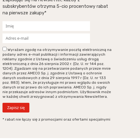
subskrybentów otrzyma 5-cio procentowy rabat
na pierwsze zakupy*
Wyrażam zgodę na otrzymywanie pocztą elektroniczną na
podany adres e-mail publikacji i informacji zawierających
reklamy zgodnie z Ustawą o świadczeniu usług drogą
elektroniczną z dnia 26 sierpnia 2002 r. (Dz. U. nr 144 poz.
1204). Zgadzam się na przetwarzanie podanych przeze mnie
danych przez AMECO Sp. j. zgodnie z Ustawą o ochronie
danych osobowych z dnia 29 sierpnia 1997 r (Dz. U. nr 133
poz. 883). Wiem, że przysługuje mi prawo wglądu do swoich
danych oraz prawo do ich poprawiania. AMECO Sp. j. nigdy
nie przekazuje adresów innym podmiotom. Użytkownik może
w każdej chwili zrezygnować z otrzymywania Newslettera.
* rabat nie łączy się z promocjami oraz ofertami specjalnymi