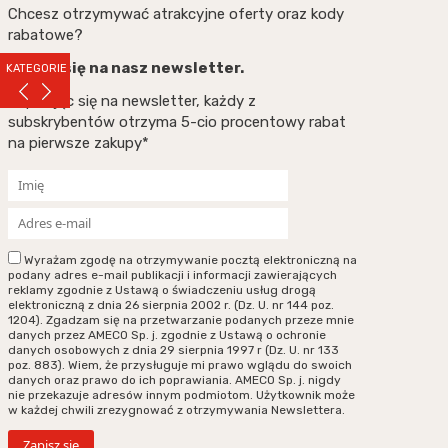
Chcesz otrzymywać atrakcyjne oferty oraz kody
rabatowe?
Zapisz się na nasz newsletter.
KATEGORIE
Zapisując się na newsletter, każdy z
subskrybentów otrzyma 5-cio procentowy rabat
na pierwsze zakupy*
Wyrażam zgodę na otrzymywanie pocztą elektroniczną na
podany adres e-mail publikacji i informacji zawierających
reklamy zgodnie z Ustawą o świadczeniu usług drogą
elektroniczną z dnia 26 sierpnia 2002 r. (Dz. U. nr 144 poz.
1204). Zgadzam się na przetwarzanie podanych przeze mnie
danych przez AMECO Sp. j. zgodnie z Ustawą o ochronie
danych osobowych z dnia 29 sierpnia 1997 r (Dz. U. nr 133
poz. 883). Wiem, że przysługuje mi prawo wglądu do swoich
danych oraz prawo do ich poprawiania. AMECO Sp. j. nigdy
nie przekazuje adresów innym podmiotom. Użytkownik może
w każdej chwili zrezygnować z otrzymywania Newslettera.