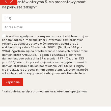
subskrybentów otrzyma 5-cio procentowy rabat
na pierwsze zakupy*
Wyrażam zgodę na otrzymywanie pocztą elektroniczną na
podany adres e-mail publikacji i informacji zawierających
reklamy zgodnie z Ustawą o świadczeniu usług drogą
elektroniczną z dnia 26 sierpnia 2002 r. (Dz. U. nr 144 poz.
1204). Zgadzam się na przetwarzanie podanych przeze mnie
danych przez AMECO Sp. j. zgodnie z Ustawą o ochronie
danych osobowych z dnia 29 sierpnia 1997 r (Dz. U. nr 133
poz. 883). Wiem, że przysługuje mi prawo wglądu do swoich
danych oraz prawo do ich poprawiania. AMECO Sp. j. nigdy
nie przekazuje adresów innym podmiotom. Użytkownik może
w każdej chwili zrezygnować z otrzymywania Newslettera.
* rabat nie łączy się z promocjami oraz ofertami specjalnymi