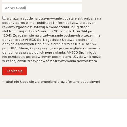
Wyrażam zgodę na otrzymywanie pocztą elektroniczną na
podany adres e-mail publikacji i informacji zawierających
reklamy zgodnie z Ustawą o świadczeniu usług drogą
elektroniczną z dnia 26 sierpnia 2002 r. (Dz. U. nr 144 poz.
1204). Zgadzam się na przetwarzanie podanych przeze mnie
danych przez AMECO Sp. j. zgodnie z Ustawą o ochronie
danych osobowych z dnia 29 sierpnia 1997 r (Dz. U. nr 133
poz. 883). Wiem, że przysługuje mi prawo wglądu do swoich
danych oraz prawo do ich poprawiania. AMECO Sp. j. nigdy
nie przekazuje adresów innym podmiotom. Użytkownik może
w każdej chwili zrezygnować z otrzymywania Newslettera.
* rabat nie łączy się z promocjami oraz ofertami specjalnymi