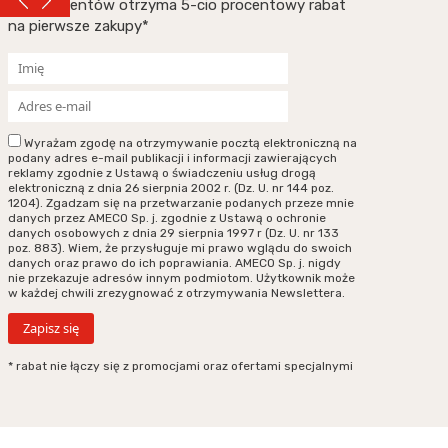
subskrybentów otrzyma 5-cio procentowy rabat
na pierwsze zakupy*
Wyrażam zgodę na otrzymywanie pocztą elektroniczną na
podany adres e-mail publikacji i informacji zawierających
reklamy zgodnie z Ustawą o świadczeniu usług drogą
elektroniczną z dnia 26 sierpnia 2002 r. (Dz. U. nr 144 poz.
1204). Zgadzam się na przetwarzanie podanych przeze mnie
danych przez AMECO Sp. j. zgodnie z Ustawą o ochronie
danych osobowych z dnia 29 sierpnia 1997 r (Dz. U. nr 133
poz. 883). Wiem, że przysługuje mi prawo wglądu do swoich
danych oraz prawo do ich poprawiania. AMECO Sp. j. nigdy
nie przekazuje adresów innym podmiotom. Użytkownik może
w każdej chwili zrezygnować z otrzymywania Newslettera.
* rabat nie łączy się z promocjami oraz ofertami specjalnymi