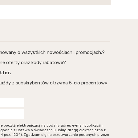
rmowany o wszystkich nowościach i promocjach.?
ne oferty oraz kody rabatowe?
tter.
, każdy z subskrybentów otrzyma 5-cio procentowy
ocztą elektroniczną na podany adres e-mail publikacji i
zgodnie z Ustawą o świadczeniu usług drogą elektroniczną z
r 144 poz. 1204). Zgadzam się na przetwarzanie podanych przeze