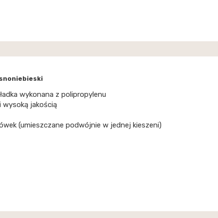
snoniebieski
ładka wykonana z polipropylenu
i wysoką jakością
ówek (umieszczane podwójnie w jednej kieszeni)