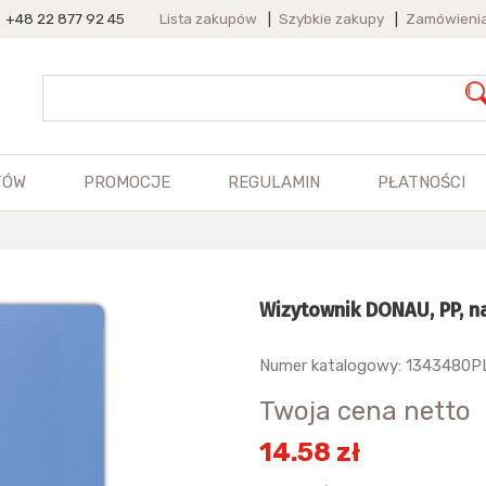
+48 22 877 92 45
Lista zakupów
|
Szybkie zakupy
|
Zamówieni
TÓW
PROMOCJE
REGULAMIN
PŁATNOŚCI
Wizytownik DONAU, PP, na
Numer katalogowy: 1343480P
Twoja cena netto
14.58 zł