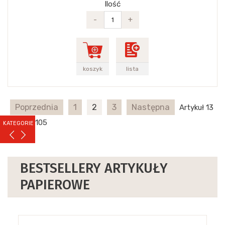
Ilość
-
+
koszyk
lista
Poprzednia
1
2
3
Następna
Artykuł 13
- 24 z 1 105
KATEGORIE
BESTSELLERY ARTYKUŁY
PAPIEROWE