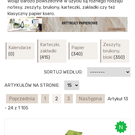
wciąż bardzo powszechne w użyciu są różnego rodzaju
notesy, zeszyty, bruliony, karteczki, zakładki czy też
klasyczny papier ksero.
Karteczki,
Zeszyty,
Kalendarze
Papier
zakładki
bruliony,
(0)
(340)
(415)
bloki
(350)
SORTUJ WEDŁUG:
ARTYKUŁÓW NA STRONIE:
Poprzednia
1
2
3
Następna
Artykuł 13
- 24 z 1 105