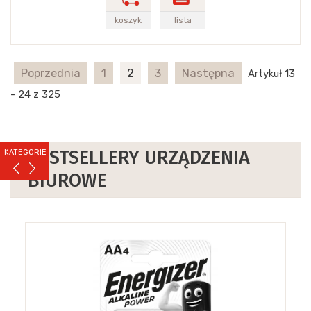
koszyk
lista
Poprzednia
1
2
3
Następna
Artykuł 13
- 24 z 325
BESTSELLERY URZĄDZENIA
KATEGORIE
BIUROWE