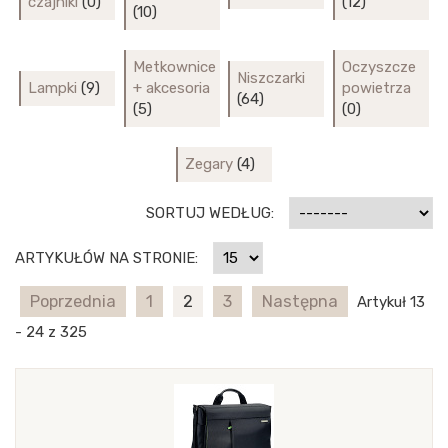
czajniki
(0)
(12)
(10)
Metkownice
Oczyszcze
Niszczarki
Lampki
(9)
+ akcesoria
powietrza
(64)
(5)
(0)
Zegary
(4)
SORTUJ WEDŁUG:
ARTYKUŁÓW NA STRONIE:
Poprzednia
1
2
3
Następna
Artykuł 13
- 24 z 325