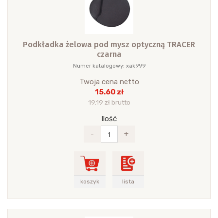
Podkładka żelowa pod mysz optyczną TRACER
czarna
Numer katalogowy: xak999
Twoja cena netto
15.60 zł
19.19 zł brutto
Ilość
-
+
koszyk
lista