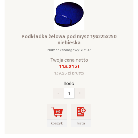
Podkładka żelowa pod mysz 19x225x250
niebieska
Numer katalogowy: 67107
Twoja cena netto
113.21 zł
139.25 zł brutto
Ilość
-
+
koszyk
lista