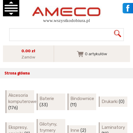
www.wszystkodobiura.pl
0.00 zł
0
artykułów
Zamów
Strona główna
Akcesoria
Baterie
Bindownice
komputerowe
Drukarki
(0)
(33)
(11)
(176)
Gilotyny,
Ekspresy,
Laminatory
trymery
Inne
(2)