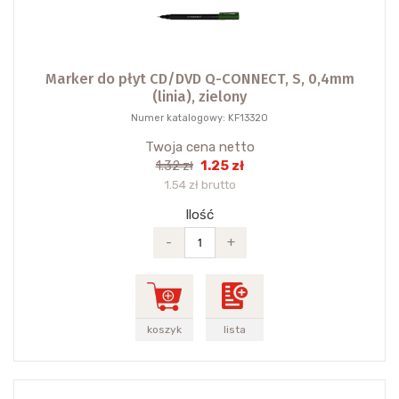
Marker do płyt CD/DVD Q-CONNECT, S, 0,4mm
(linia), zielony
Numer katalogowy: KF13320
Twoja cena netto
1.25 zł
1.32 zł
1.54 zł brutto
Ilość
-
+
koszyk
lista