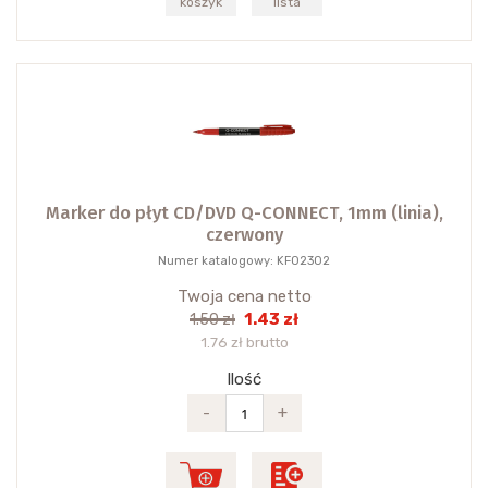
koszyk
lista
Marker do płyt CD/DVD Q-CONNECT, 1mm (linia),
czerwony
Numer katalogowy: KF02302
Twoja cena netto
1.43 zł
1.50 zł
1.76 zł brutto
Ilość
-
+