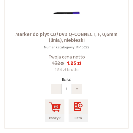
Marker do płyt CD/DVD Q-CONNECT, F, 0,6mm
(linia), niebieski
Numer katalogowy: KF13322
Twoja cena netto
1.25 zł
1.32 zł
1.54 zł brutto
Ilość
-
+
koszyk
lista