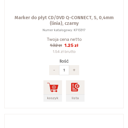
Marker do płyt CD/DVD Q-CONNECT, S, 0,4mm
(linia), czarny
Numer katalogowy: KF13317
Twoja cena netto
1.25 zł
1.32 zł
1.54 zł brutto
Ilość
-
+
koszyk
lista