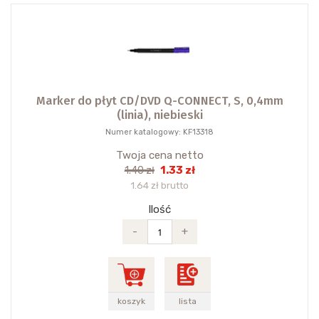
Marker do płyt CD/DVD Q-CONNECT, S, 0,4mm
(linia), niebieski
Numer katalogowy: KF13318
Twoja cena netto
1.33 zł
1.40 zł
1.64 zł brutto
Ilość
-
+
koszyk
lista